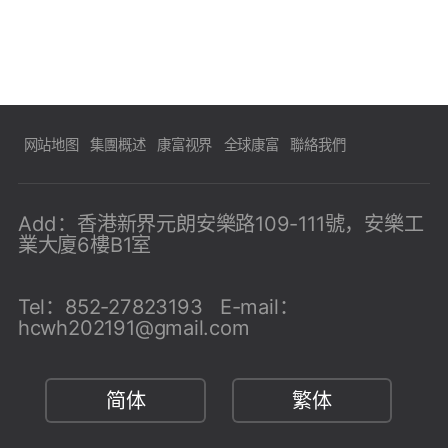
网站地图
集團概述
康富视界
全球康富
聯絡我們
Add：香港新界元朗安樂路109-111號，安樂工
業大廈6樓B1室
Tel：
852-27823193
E-mail：
hcwh202191@gmail.com
简体
繁体