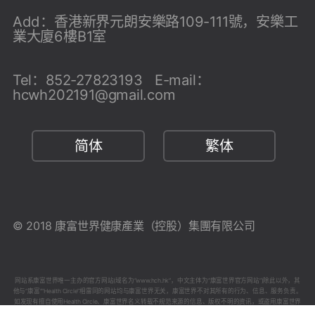
Add：香港新界元朗安樂路109-111號，安樂工
業大廈6樓B1室
Tel：
852-27823193
E-mail：
hcwh202191@gmail.com
简体
繁体
© 2018 康富世界健康產業（控股）集團有限公司
网站系康富世界唯一主办的官方网站(域名为“www.hch.hk”，中文主体为“康富世界官方网站”)除此以外，其
他与“康富””Health Circle”相雷同的网站均与康富世界无关，康富世界不对其所有的行为、信息、服务负责。
如发现有擅自使用Health Circle、康富世界名义转载不规范来源的信息、版权不明的资讯，或盗用康富世界
官网名义发布信息等行为，本网将依法追究其法律责任。