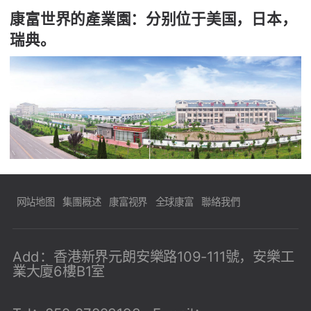
康富世界的產業園：分别位于美国，日本，
瑞典。
网站地图
集團概述
康富视界
全球康富
聯絡我們
Add：香港新界元朗安樂路109-111號，安樂工
業大廈6樓B1室