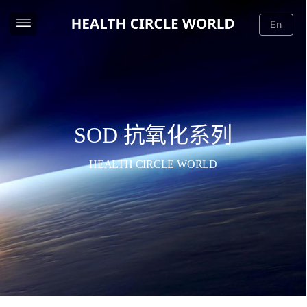
En
SOD 抗氧化系列
HEALTH CIRCLE WORLD