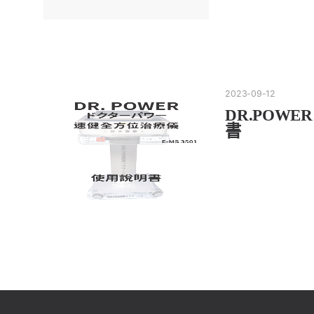
2023-09-12
DR.POW
書